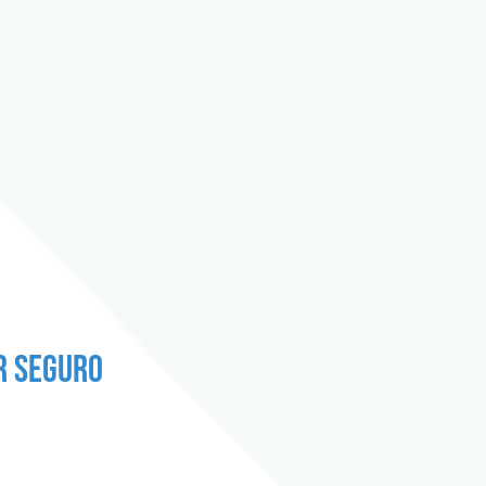
r seguro
!