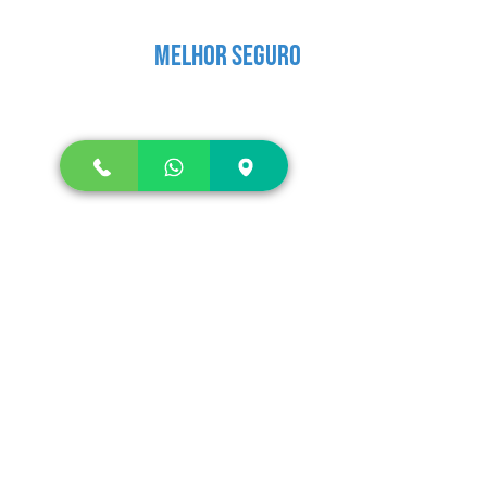
Entre em contato conosco E
contrate o
melhor seguro
!
Política de Privacidade
Termos de Uso
Matriz
Av. Ângelo Pedro, 3072
Bairro São José
Franca, SP - CEP: 14403-416
Tel.:
(16) 3721-8384
Celular/Whats: (16) 99193-3891