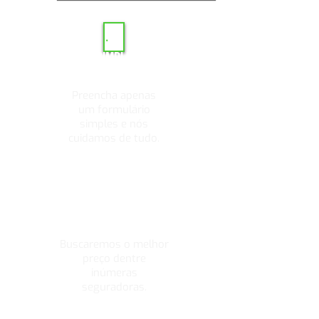
Atendimento WhatsApp
SIMPLE
S
Preencha apenas
um formulário
simples e nós
cuidamos de tudo.
MELHORES
PREÇOS
Buscaremos o melhor
preço dentre
inúmeras
seguradoras.