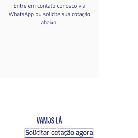
Entre em contato conosco via
WhatsApp ou solicite sua cotação
abaixo!
RÁPID
O
VAMOS LÁ
Receba o orçamento
Solicitar cotação agora
em pouco tempo